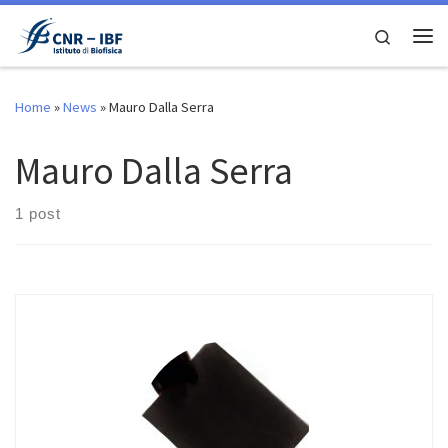
Skip to content
Search
Me
Home
»
News
»
Mauro Dalla Serra
Mauro Dalla Serra
1 post