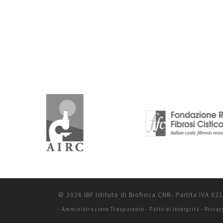
© 2026 IBF Istituto di Biofisica CNR- Partita IVA 0
-
Amministrazione Trasparente
-
Patto di intergrità
-
Privac