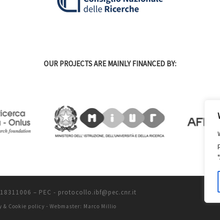
OUR PROJECTS ARE MAINLY FINANCED BY:
2118311006
–
PEC - protocollo.ibf@pec.cnr.it
y & Cookie policy
-
Webmaster: Marco Millio