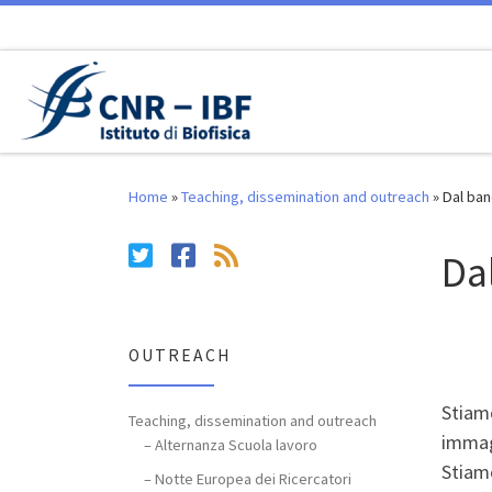
Skip to content
Home
»
Teaching, dissemination and outreach
»
Dal ban
Da
OUTREACH
Stiamo
Teaching, dissemination and outreach
immagi
– Alternanza Scuola lavoro
Stiamo
– Notte Europea dei Ricercatori