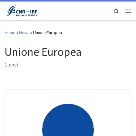
Skip to content
Search
Me
Home
»
News
»
Unione Europea
Unione Europea
1 post